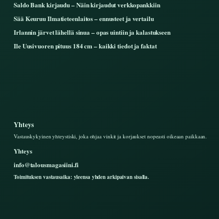
Saldo Bank kirjaudu – Näin kirjaudut verkkopankkiin
Sää Keuruu Ilmatieteenlaitos – ennusteet ja vertailu
Irlannin järvet lähellä sinua – opas uintiin ja kalastukseen
Ile Uusivuoren pituus 184 cm – kaikki tiedot ja faktat
Yhteys
Vastauskykyinen yhteystiski, joka ohjaa vinkit ja korjaukset nopeasti oikeaan paikkaan.
Yhteys
info@talousmagasiini.fi
Toimituksen vastausaika: yleensa yhden arkipaivan sisalla.