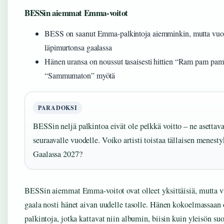
BESSin aiemmat Emma-voitot
BESS on saanut Emma-palkintoja aiemminkin, mutta vuos
läpimurtonsa gaalassa
Hänen uransa on noussut tasaisesti hittien “Ram pam pam
“Sammumaton” myötä
PARADOKSI
BESSin neljä palkintoa eivät ole pelkkä voitto – ne asettav
seuraavalle vuodelle. Voiko artisti toistaa tällaisen mene
Gaalassa 2027?
BESSin aiemmat Emma-voitot ovat olleet yksittäisiä, mutta 
gaala nosti hänet aivan uudelle tasolle. Hänen kokoelmassaan 
palkintoja, jotka kattavat niin albumin, biisin kuin yleisön suo