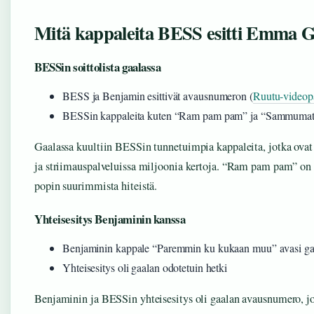
Mitä kappaleita BESS esitti Emma G
BESSin soittolista gaalassa
BESS ja Benjamin esittivät avausnumeron (
Ruutu-videop
BESSin kappaleita kuten “Ram pam pam” ja “Sammuma
Gaalassa kuultiin BESSin tunnetuimpia kappaleita, jotka ovat 
ja striimauspalveluissa miljoonia kertoja. “Ram pam pam” on
popin suurimmista hiteistä.
Yhteisesitys Benjaminin kanssa
Benjaminin kappale “Paremmin ku kukaan muu” avasi ga
Yhteisesitys oli gaalan odotetuin hetki
Benjaminin ja BESSin yhteisesitys oli gaalan avausnumero, jo