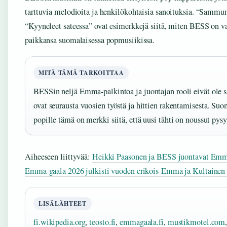
tarttuvia melodioita ja henkilökohtaisia sanoituksia. “Sammu
“Kyyneleet sateessa” ovat esimerkkejä siitä, miten BESS on v
paikkansa suomalaisessa popmusiikissa.
MITÄ TÄMÄ TARKOITTAA
BESSin neljä Emma-palkintoa ja juontajan rooli eivät ole 
ovat seurausta vuosien työstä ja hittien rakentamisesta. Suo
popille tämä on merkki siitä, että uusi tähti on noussut pysy
Aiheeseen liittyvää:
Heikki Paasonen ja BESS juontavat Em
Emma-gaala 2026 julkisti vuoden erikois-Emma ja Kultainen
LISÄLÄHTEET
fi.wikipedia.org
,
teosto.fi
,
emmagaala.fi
,
mustikmotel.com