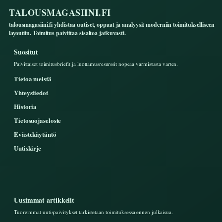
TALOUSMAGASIINI.FI
talousmagasiini.fi yhdistaa uutiset, oppaat ja analyysit moderniin toimitukselliseen
layoutiin. Toimitus paivittaa sisaltoa jatkuvasti.
Suositut
Paivittaiset toimitusbriefit ja luottamusresurssit nopeaa varmistusta varten.
Tietoa meistä
Yhteystiedot
Historia
Tietosuojaseloste
Evästekäytäntö
Uutiskirje
Uusimmat artikkelit
Tuoreimmat uutispaivitykset tarkistetaan toimituksessa ennen julkaisua.