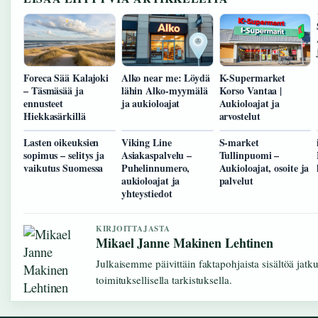
Foreca Sää Kalajoki
Alko near me: Löydä
K-Supermarket
– Täsmäsää ja
lähin Alko-myymälä
Korso Vantaa |
ennusteet
ja aukioloajat
Aukioloajat ja
Hiekkasärkillä
arvostelut
Lasten oikeuksien
Viking Line
S-market
sopimus – selitys ja
Asiakaspalvelu –
Tullinpuomi –
vaikutus Suomessa
Puhelinnumero,
Aukioloajat, osoite ja
aukioloajat ja
palvelut
yhteystiedot
KIRJOITTAJASTA
Mikael Janne Makinen Lehtinen
Julkaisemme päivittäin faktapohjaista sisältöä jatk
toimituksellisella tarkistuksella.