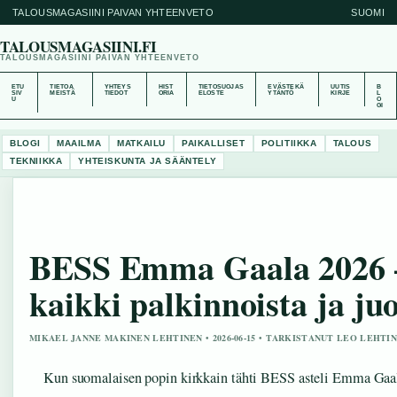
TALOUSMAGASIINI PAIVAN YHTEENVETO
SUOMI
TALOUSMAGASIINI.FI
TALOUSMAGASIINI PAIVAN YHTEENVETO
ETU
TIETOA
YHTEYS
HIST
TIETOSUOJAS
EVÄSTEKÄ
UUTIS
B
SIV
MEISTÄ
TIEDOT
ORIA
ELOSTE
YTÄNTÖ
KIRJE
L
U
O
GI
BLOGI
MAAILMA
MATKAILU
PAIKALLISET
POLITIIKKA
TALOUS
TEKNIIKKA
YHTEISKUNTA JA SÄÄNTELY
BESS Emma Gaala 2026 
kaikki palkinnoista ja juo
MIKAEL JANNE MAKINEN LEHTINEN • 2026-06-15 • TARKISTANUT LEO LEHTI
Kun suomalaisen popin kirkkain tähti BESS asteli Emma Gaal