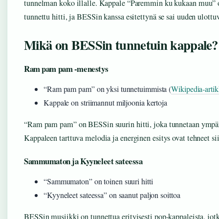
tunnelman koko illalle. Kappale “Paremmin ku kukaan muu”
tunnettu hitti, ja BESSin kanssa esitettynä se sai uuden ulott
Mikä on BESSin tunnetuin kappale?
Ram pam pam -menestys
“Ram pam pam” on yksi tunnetuimmista (
Wikipedia-artik
Kappale on striimannut miljoonia kertoja
“Ram pam pam” on BESSin suurin hitti, joka tunnetaan ympä
Kappaleen tarttuva melodia ja energinen esitys ovat tehneet sii
Sammumaton ja Kyyneleet sateessa
“Sammumaton” on toinen suuri hitti
“Kyyneleet sateessa” on saanut paljon soittoa
BESSin musiikki on tunnettua erityisesti pop-kappaleista, jot