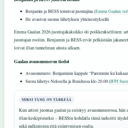
Benjamin ja BESS toimivat juontajina (
Emma Gaalan ver
He avasivat suoran lähetyksen yhteisesityksellä
Emma Gaalan 2026 juontajakaksikko oli poikkeuksellinen: artis
juontajan rooliin. Benjamin ja BESS eivät pelkästään jakaneet
loivat illan tunnelman alusta alkaen.
Gaalan avausnumeron tiedot
Avausnumero: Benjaminin kappale “Paremmin ku kukaa
Suora lähetys Nelosella ja Ruudussa klo 20.00 (
IFPI Suom
MIKSI TÄMÄ ON TÄRKEÄÄ
Kun artisti juontaa gaalan ja esiintyy avausnumerossa, hän a
illan keskipisteeksi – BESSin kohdalla tämä tarkoitti täydel
sekä palkintojen että esiintymisen osalta.