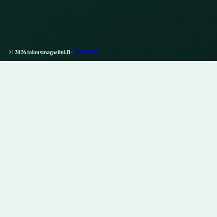
© 2026 talousmagasiini.fi ·
WorldRSS