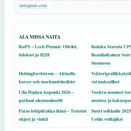
instagram.com
ALA MISSA NAITA
KuPS – Lech Poznań: Ottelut,
Kuinka Seurata UPS
tulokset ja H2H
Reaaliaikainen Seur
Suomessa
Helsingforsbörsen – Aktuella
Vektorigrafiikkatyök
kurser och marknadsinsikter
vai maksulliset
Ulla Popken kuponki 2026 –
Vuokra-asunnot Sav
parhaat alennuskoodit
asuntoa ja hakuopa
Paras lohipiirakka ikinä – Testatut
Suuri seikkailu 2025
ohjeet ja vinkit
Uotila voittajiksi