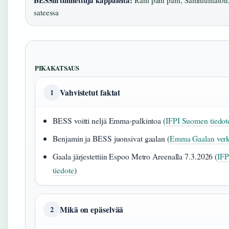
BESSin tunnettuja kappaleita:
Ram pam pam, Sammumaton, 
sateessa
PIKAKATSAUS
Vahvistetut faktat
1
BESS voitti neljä Emma-palkintoa (
IFPI Suomen tiedot
Benjamin ja BESS juonsivat gaalan (
Emma Gaalan ver
Gaala järjestettiin Espoo Metro Areenalla 7.3.2026 (
IFP
tiedote
)
Mikä on epäselvää
2