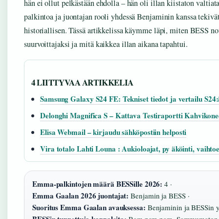
hän ei ollut pelkästään ehdolla – hän oli illan kiistaton valti
palkintoa ja juontajan rooli yhdessä Benjaminin kanssa tekivät
historiallisen. Tässä artikkelissa käymme läpi, miten BESS no
suurvoittajaksi ja mitä kaikkea illan aikana tapahtui.
4 LIITTYVAA ARTIKKELIA
Samsung Galaxy S24 FE: Tekniset tiedot ja vertailu S24
Delonghi Magnifica S – Kattava Testiraportti Kahvikone
Elisa Webmail – kirjaudu sähköpostiin helposti
Vira totalo Lahti Louna : Aukioloajat, py äköinti, vaihto
Emma-palkintojen määrä BESSille 2026:
4 ·
Emma Gaalan 2026 juontajat:
Benjamin ja BESS ·
Suoritus Emma Gaalan avauksessa:
Benjaminin ja BESSin yh