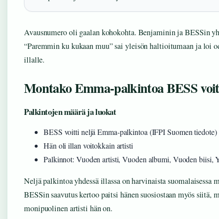
Avausnumero oli gaalan kohokohta. Benjaminin ja BESSin yht
“Paremmin ku kukaan muu” sai yleisön haltioitumaan ja loi o
illalle.
Montako Emma-palkintoa BESS voitt
Palkintojen määrä ja luokat
BESS voitti neljä Emma-palkintoa (IFPI Suomen tiedote)
Hän oli illan voitokkain artisti
Palkinnot: Vuoden artisti, Vuoden albumi, Vuoden biisi, 
Neljä palkintoa yhdessä illassa on harvinaista suomalaisessa m
BESSin saavutus kertoo paitsi hänen suosiostaan myös siitä, 
monipuolinen artisti hän on.